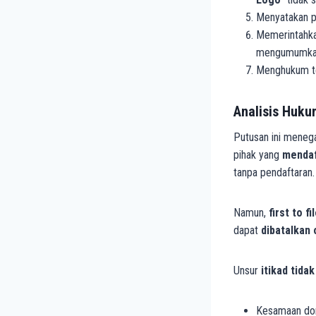
Menyatakan pe
Memerintahka
mengumumkan
Menghukum te
Analisis Huku
Putusan ini mene
pihak yang
mendaf
tanpa pendaftaran.
Namun,
first to f
dapat
dibatalkan 
Unsur
itikad tidak
Kesamaan dom