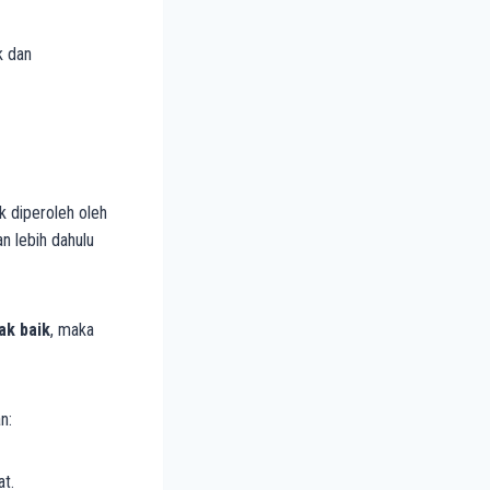
k dan
 diperoleh oleh
n lebih dahulu
dak baik
, maka
n:
t.