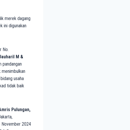
lik merek dagang
k ini digunakan
r No.
auharil M &
am pandangan
k menimbulkan
 bidang usaha
kad tidak baik
Amris Pulungan,
akarta,
24 November 2024