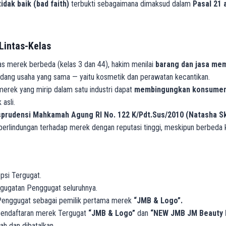
tidak baik (bad faith)
terbukti sebagaimana dimaksud dalam
Pasal 21 
Lintas-Kelas
as merek berbeda (kelas 3 dan 44), hakim menilai
barang dan jasa memi
dang usaha yang sama — yaitu kosmetik dan perawatan kecantikan.
erek yang mirip dalam satu industri dapat
membingungkan konsume
asli.
sprudensi Mahkamah Agung RI No. 122 K/Pdt.Sus/2010 (Natasha Sk
erlindungan terhadap merek dengan reputasi tinggi, meskipun berbeda k
psi Tergugat.
gugatan Penggugat seluruhnya.
enggugat sebagai pemilik pertama merek
“JMB & Logo”.
endaftaran merek Tergugat
“JMB & Logo”
dan
“NEW JMB JM Beauty b
sah dan dibatalkan.