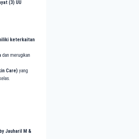
ayat (3) UU
liki keterkaitan
n
dan merugikan
in Care)
yang
elas.
y Jauharil M &