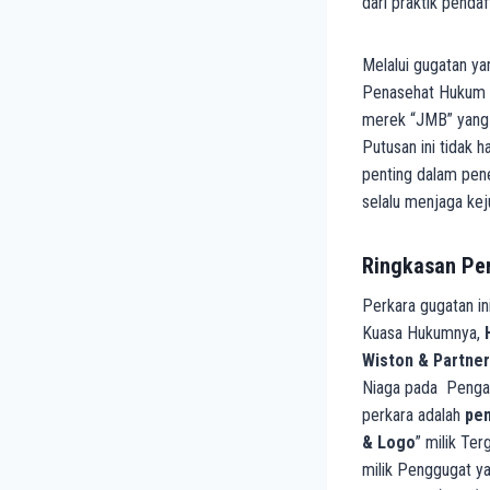
dari praktik pendaf
Melalui gugatan ya
Penasehat Hukum Pu
merek “JMB” yang s
Putusan ini tidak 
penting dalam pene
selalu menjaga kej
Ringkasan Pe
Perkara gugatan i
Kuasa Hukumnya,
Wiston & Partner
Niaga pada Penga
perkara adalah
pe
& Logo
” milik Te
milik Penggugat ya