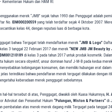
) – Kementerian Hukum dan HAM RI.
enggunakan merek “JMB” sejak tahun 1993 dan Penggugat adalah pemi
tar No.
IDM000200559
yang telah terdaftar sejak 4 Oktober 2007. Mere
 kecantikan kelas 44, dengan reputasi luas di berbagai kota..
nggugat bahwa Tergugat telah mendaftarkan merek
“JMB & Logo”
Dafta
kelas 3 tanggal 22 Februari 2017 dan merek
“NEW JMB JM Beauty by J
IDM001210189
di kelas 3 pada tahun 2017 untuk produk kosmetik. Dal
ta hukum secara obyektif, unsur dominan huruf J-M-B pada kedua mere
menyebabkan kebingungan konsumen, dan memiliki hubungan erat dalam
 jelas terindikasi bahwa pendaftaran merek tergugat dilakukan dengan iti
mengetahui keberadaan merek penggugat sebelumnya.
hal-hal tersebut di atas, Penggugat, diwakili oleh Kuasa Hukumnya,
H. 
ntor Advokat dan Penasehat Hukum
“Pulungan, Wiston & Partners”
di J
n pembatalan atas merek-merek dagang milik Tergugat pada tanggal 