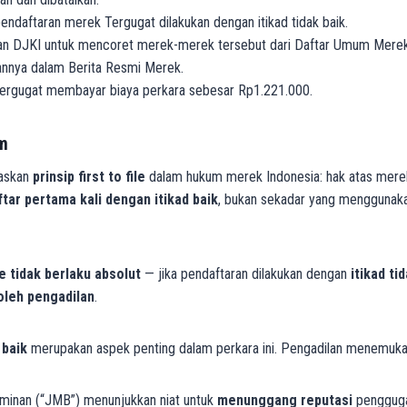
ndaftaran merek Tergugat dilakukan dengan itikad tidak baik.
n DJKI untuk mencoret merek-merek tersebut dari Daftar Umum Mere
nya dalam Berita Resmi Merek.
rgugat membayar biaya perkara sebesar Rp1.221.000.
m
gaskan
prinsip first to file
dalam hukum merek Indonesia: hak atas merek
tar pertama kali dengan itikad baik
, bukan sekadar yang menggunaka
ile tidak berlaku absolut
— jika pendaftaran dilakukan dengan
itikad ti
oleh pengadilan
.
 baik
merupakan aspek penting dalam perkara ini. Pengadilan menemuka
inan (“JMB”) menunjukkan niat untuk
menunggang reputasi
pengguga