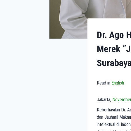
Dr. Ago 
Merek “J
Surabay
Read in
English
Jakarta,
November
Keberhasilan Dr. 
dan Jauharil Makn
intelektual di Ind