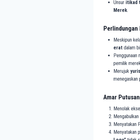
Unsur
itikad 
Merek
.
Perlindungan 
Meskipun kel
erat
dalam bi
Penggunaan m
pemilik merek 
Merujuk
yuri
menegaskan p
Amar Putusan
Menolak ekse
Mengabulkan 
Menyatakan P
Menyatakan p
Logo”
tidak 