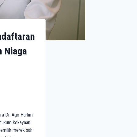
ndaftaran
n Niaga
a Dr. Ago Harlim
a hukum kekayaan
pemilik merek sah