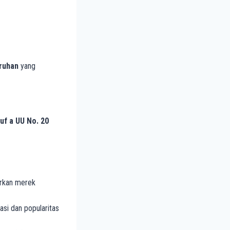
ruhan
yang
ruf a UU No. 20
rkan merek
si dan popularitas