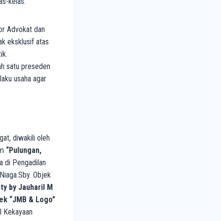
as-kelas.
tor Advokat dan
k eksklusif atas
ik.
ah satu preseden
laku usaha agar
t, diwakili oleh
um
“Pulungan,
a di Pengadilan
iaga.Sby. Objek
y by Jauharil M
ek “JMB & Logo”
al Kekayaan