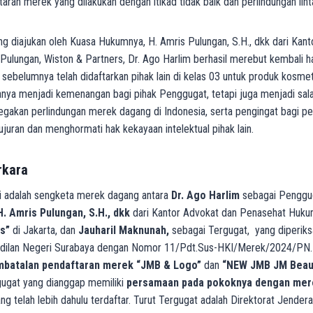
taran merek yang dilakukan dengan itikad tidak baik dan perlindungan lint
ng diajukan oleh Kuasa Hukumnya, H. Amris Pulungan, S.H., dkk dari Kan
lungan, Wiston & Partners, Dr. Ago Harlim berhasil merebut kembali ha
ebelumnya telah didaftarkan pihak lain di kelas 03 untuk produk kosmet
hanya menjadi kemenangan bagi pihak Penggugat, tetapi juga menjadi sal
gakan perlindungan merek dagang di Indonesia, serta pengingat bagi pe
ujuran dan menghormati hak kekayaan intelektual pihak lain.
rkara
ni adalah sengketa merek dagang antara
Dr. Ago Harlim
sebagai Pengguga
H. Amris Pulungan, S.H., dkk
dari Kantor Advokat dan Penasehat Huk
s”
di Jakarta, dan
Jauharil Maknunah,
sebagai Tergugat, yang diperiks
dilan Negeri Surabaya dengan Nomor 11/Pdt.Sus-HKI/Merek/2024/PN.N
mbatalan pendaftaran merek “JMB & Logo”
dan
“NEW JMB JM Beaut
rgugat yang dianggap memiliki
persamaan pada pokoknya dengan mer
ng telah lebih dahulu terdaftar. Turut Tergugat adalah Direktorat Jender