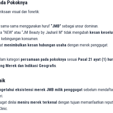
ada Pokoknya
ksaan visual dan fonetik:
 sama-sama menggunakan huruf
“JMB”
sebagai unsur dominan.
a “NEW” atau “JM Beauty by Jauharil M” tidak mengubah
kesan keselu
 kebingungan konsumen.
gat
menimbulkan kesan hubungan usaha
dengan merek penggugat.
alam kategori
persamaan pada pokoknya
sesuai
Pasal 21 ayat (1) hu
ng Merek dan Indikasi Geografis
.
aik
getahui eksistensi merek JMB milik penggugat
sebelum mendafta
ri.
ugat dinilai
meniru merek terkenal
dengan tujuan memanfaatkan reputa
inic.