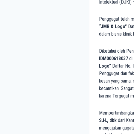
Intelektual (DJKI
Penggugat telah m
“JMB & Logo”
Daf
dalam bisnis klinik
Diketahui oleh Pe
IDM000618037
di 
Logo”
Daftar No.
Penggugat dan fak
kesan yang sama, 
kecantikan. Sangat
karena Tergugat 
Mempertimbangkan 
S.H., dkk
dari Ka
mengajukan gugata