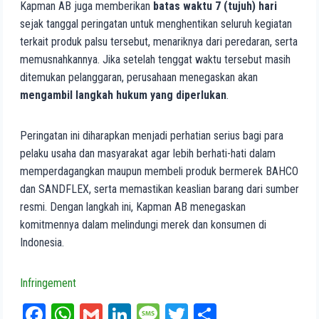
Kapman AB juga memberikan
batas waktu 7 (tujuh) hari
sejak tanggal peringatan untuk menghentikan seluruh kegiatan
terkait produk palsu tersebut, menariknya dari peredaran, serta
memusnahkannya. Jika setelah tenggat waktu tersebut masih
ditemukan pelanggaran, perusahaan menegaskan akan
mengambil langkah hukum yang diperlukan
.
Peringatan ini diharapkan menjadi perhatian serius bagi para
pelaku usaha dan masyarakat agar lebih berhati-hati dalam
memperdagangkan maupun membeli produk bermerek BAHCO
dan SANDFLEX, serta memastikan keaslian barang dari sumber
resmi. Dengan langkah ini, Kapman AB menegaskan
komitmennya dalam melindungi merek dan konsumen di
Indonesia.
Infringement
Fa
W
G
Li
M
T
Sh